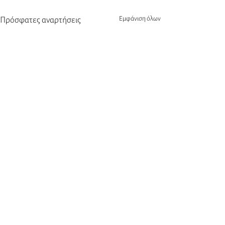
Εμφάνιση όλων
Πρόσφατες αναρτήσεις
Σχόλια