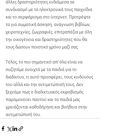
άλλες δραστηριότητες ενδιάμεσα σε 
συνδυασμό με τα ηλεκτρονικά τους παιχνίδια 
και το σερφάρισμα στο ίντερνετ. Προτρέψτε 
τα για σωματική άσκηση, ανάγνωση βιβλίων, 
χειροτεχνίες, ζωγραφιές, επιτραπέζια με όλη 
την οικογένεια και δραστηριότητες που θα 
τους δώσουν ποιοτικό χρόνο μαζί σας. 
Τέλος, το πιο σημαντικό απ’ όλα είναι να 
συζητάμε ανοιχτά με τα παιδιά για το 
διαδίκτυο, τι αυτό προσφέρει, τους κινδύνους 
του αλλά και την αντιμετώπισή τους. Δεν 
ξεχνάμε πως ο διαδικτυακός εκφοβισμός 
παραμονεύει παντού και τα παιδιά μας 
χρειάζονται καθοδήγηση και βοήθεια στην 
αντιμετώπισή του. 