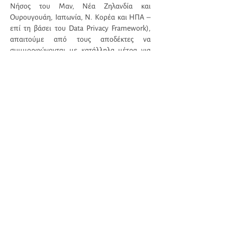
Νήσος του Μαν, Νέα Ζηλανδία και
Ουρουγουάη, Ιαπωνία, Ν. Κορέα και ΗΠΑ –
επί τη βάσει του Data Privacy Framework),
απαιτούμε από τους αποδέκτες να
συμμορφώνονται με κατάλληλα μέτρα για
την προστασία των Προσωπικών Δεδομένων.
8. Χρόνος τήρησης των Προσωπικών
Δεδομένων
Θα διατηρήσουμε τα Προσωπικά Δεδομένα
σας για όσο χρονικό διάστημα κρίνουμε
απαραίτητο για να εκπληρώσουμε τον
σκοπό για τον οποίο συλλέχθηκαν ή για να
συμμορφωθούμε με νομικές, κανονιστικές,
λογιστικές, ελεγκτικές απαιτήσεις ή
απαιτήσεις εσωτερικών πολιτικών/
διαδικασιών. Για να καθορίσουμε τον
κατάλληλο χρόνο τήρησης των Προσωπικών
Δεδομένων λαμβάνουμε υπόψη την