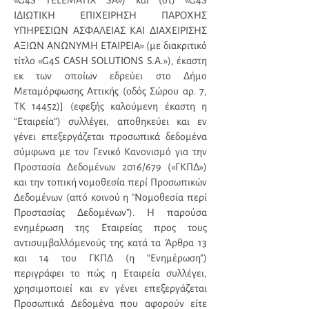
«G4S TELEMATIX SA») και (στ) «G4S
ΙΔΙΩΤΙΚΗ ΕΠΙΧΕΙΡΗΣΗ ΠΑΡΟΧΗΣ
ΥΠΗΡΕΣΙΩΝ ΑΣΦΑΛΕΙΑΣ ΚΑΙ ΔΙΑΧΕΙΡΙΣΗΣ
ΑΞΙΩΝ ΑΝΩΝΥΜΗ ΕΤΑΙΡΕΙΑ» (με διακριτικό
τίτλο «G4S CASH SOLUTIONS S.A.»), έκαστη
εκ των οποίων εδρεύει στο Δήμο
Μεταμόρφωσης Αττικής (οδός Σώρου αρ. 7,
ΤΚ 14452)] (εφεξής καλούμενη έκαστη η
“Εταιρεία”) συλλέγει, αποθηκεύει και εν
γένει επεξεργάζεται προσωπικά δεδομένα
σύμφωνα με τον Γενικό Κανονισμό για την
Προστασία Δεδομένων 2016/679 («ΓΚΠΔ»)
και την τοπική νομοθεσία περί Προσωπικών
Δεδομένων (από κοινού η "Νομοθεσία περί
Προστασίας Δεδομένων"). Η παρούσα
ενημέρωση της Εταιρείας προς τους
αντισυμβαλλόμενούς της κατά τα Άρθρα 13
και 14 του ΓΚΠΔ (η “Ενημέρωση”)
περιγράφει το πώς η Εταιρεία συλλέγει,
χρησιμοποιεί και εν γένει επεξεργάζεται
Προσωπικά Δεδομένα που αφορούν είτε