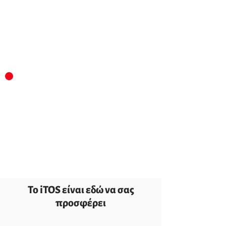
Υπηρεσίες 24ωρης τεχνικής κάλυψης
για διασφάλιση αδιάλειπτης και ορθής
λειτουργίας του εγκατεστημένου
τεχνολογικού εξοπλισμού
Συνολική άριστη επαγγελματική
εμπειρία και μετά την πώληση με
εγγύηση από τη μεγαλύτερη εταιρεία
του κλάδου παγκοσμίως, έχοντας τη
σιγουριά χιλιάδων ικανοποιημένων
πελατών
Το iTOS είναι εδώ να σας
προσφέρει