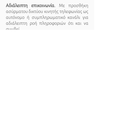
Αδιάλειπτη επικοινωνία.
Με προσθήκη
ασύρματου δικτύου κινητής τηλεφωνίας ως
αυτόνομο ή συμπληρωματικό κανάλι για
αδιάλειπτη ροή πληροφοριών ότι και να
συμβεί.
Άμεση Επέμβαση.
Άμεσος επιτόπου εξωτ.
έλεγχος και βοήθεια σε περίπτωση
συμβάντος με συνδρομή εποχούμενου
φύλακα για καλύτερη διαχείριση κάθε
κινδύνου.
ΕΠΙΚΟΙΝΩΝΙΑ
Σώρου 7, 144 52
Μεταμόρφωση
Αθήνα, Ελλάδα