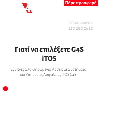
Πάρε προσφορά
Επικοινωνία:
210 280 2620
Γιατί να επιλέξετε G4S
iTOS
Έξυπνες Ολοκληρωμένες Λύσεις με Συστήματα
και Υπηρεσίες Ασφαλείας iTOS G4S
Ολοκληρωμένη ανάλυση κινδύνου και
επιλογή κατάλληλου σχεδιασμού και
τεχνολογικού εξοπλισμού βάσει των
αναγκών σας