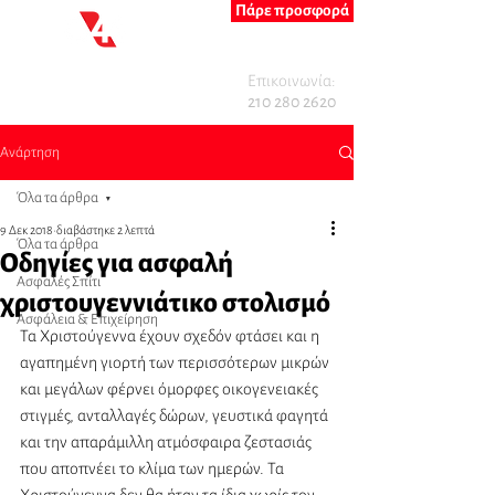
Πάρε προσφορά
Επικοινωνία:
210 280 2620
Ανάρτηση
Όλα τα άρθρα
9 Δεκ 2018
διαβάστηκε 2 λεπτά
Όλα τα άρθρα
Οδηγίες για ασφαλή
Ασφαλές Σπίτι
χριστουγεννιάτικο στολισμό
Ασφάλεια & Επιχείρηση
Τα Χριστούγεννα έχουν σχεδόν φτάσει και η 
αγαπημένη γιορτή των περισσότερων μικρών 
και μεγάλων φέρνει όμορφες οικογενειακές 
στιγμές, ανταλλαγές δώρων, γευστικά φαγητά 
και την απαράμιλλη ατμόσφαιρα ζεστασιάς 
που αποπνέει το κλίμα των ημερών. Τα 