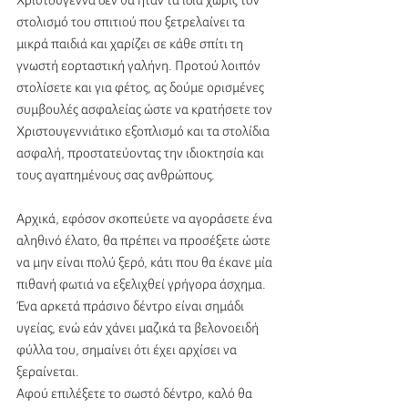
Χριστούγεννα δεν θα ήταν τα ίδια χωρίς τον 
στολισμό του σπιτιού που ξετρελαίνει τα 
μικρά παιδιά και χαρίζει σε κάθε σπίτι τη 
γνωστή εορταστική γαλήνη. Προτού λοιπόν 
στολίσετε και για φέτος, ας δούμε ορισμένες 
συμβουλές ασφαλείας ώστε να κρατήσετε τον 
Χριστουγεννιάτικο εξοπλισμό και τα στολίδια 
ασφαλή, προστατεύοντας την ιδιοκτησία και 
τους αγαπημένους σας ανθρώπους.
Αρχικά, εφόσον σκοπεύετε να αγοράσετε ένα 
αληθινό έλατο, θα πρέπει να προσέξετε ώστε 
να μην είναι πολύ ξερό, κάτι που θα έκανε μία 
πιθανή φωτιά να εξελιχθεί γρήγορα άσχημα. 
Ένα αρκετά πράσινο δέντρο είναι σημάδι 
υγείας, ενώ εάν χάνει μαζικά τα βελονοειδή 
φύλλα του, σημαίνει ότι έχει αρχίσει να 
ξεραίνεται.
Αφού επιλέξετε το σωστό δέντρο, καλό θα 