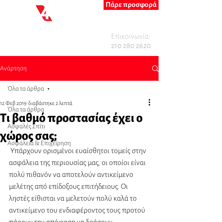
Πάρε προσφορά
Επικοινωνία:
210 280 2620
Ανάρτηση
Όλα τα άρθρα
12 Φεβ 2019
διαβάστηκε 2 λεπτά
Όλα τα άρθρα
Τι βαθμό προστασίας έχει ο
Ασφαλές Σπίτι
χώρος σας;
Ασφάλεια & Επιχείρηση
 Υπάρχουν ορισμένοι ευαίσθητοι τομείς στην 
ασφάλεια της περιουσίας μας, οι οποίοι είναι 
πολύ πιθανόν να αποτελούν αντικείμενο 
μελέτης από επίδοξους επιτήδειους. Οι 
ληστές είθισται να μελετούν πολύ καλά το 
αντικείμενο του ενδιαφέροντος τους προτού 