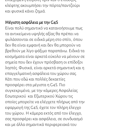
κλέφτης ακουμπήσει την πόρτα/παντζούρι 
και φυσικά κάνει ζημιά.
Μέγιστη ασφάλεια με την G4S
Είναι πολύ σημαντικό να κατανοήσουμε πως 
τα αντικείμενα υψηλής αξίας θα πρέπει να 
φυλάσσονται σε ειδικά μέρη στο σπίτι, όπου 
δεν θα είναι εμφανή και δεν θα μπορούν να 
βρεθούν με λίγο ψάξιμο παραπάνω. Ειδικά τα 
κοσμήματα είναι αρκετά εύκολο να μένουν σε 
σημεία που δεν έχουν πρόσβαση οι επίδοξοι 
ληστές. Φυσικά, είναι αρκετά σημαντική και η 
επαγγελματική ασφάλεια του χώρου σας. 
Κάτι που εδώ και πολλές δεκαετίες 
προσφέρει στα μέγιστα η G4S. Πιο 
συγκεκριμένα, με την κάμερες Ασφαλείας 
Εσωτερικού  και Εξωτερικού Χώρου τις 
οποίες μπορείτε να ελέγχετε πλήρως από την 
εφαρμογή της G4S, έχετε τον πλήρη έλεγχο 
του χώρου. Η κάμερα εκτός από τον έλεγχο, 
σας προσφέρει και ασφάλεια, σε συνδυασμό 
και με άλλα σημαντικά περιφερειακά του 