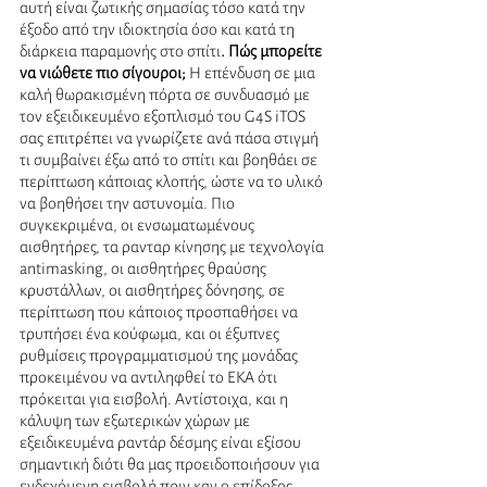
αυτή είναι ζωτικής σημασίας τόσο κατά την 
έξοδο από την ιδιοκτησία όσο και κατά τη 
διάρκεια παραμονής στο σπίτι
. Πώς μπορείτε 
να νιώθετε πιο σίγουροι;
 Η επένδυση σε μια 
καλή θωρακισμένη πόρτα σε συνδυασμό με 
τον εξειδικευμένο εξοπλισμό του G4S iTOS 
σας επιτρέπει να γνωρίζετε ανά πάσα στιγμή 
τι συμβαίνει έξω από το σπίτι και βοηθάει σε 
περίπτωση κάποιας κλοπής, ώστε να το υλικό 
να βοηθήσει την αστυνομία. Πιο 
συγκεκριμένα, οι ενσωματωμένους 
αισθητήρες, τα ρανταρ κίνησης με τεχνολογία 
antimasking, οι αισθητήρες θραύσης 
κρυστάλλων, οι αισθητήρες δόνησης, σε 
περίπτωση που κάποιος προσπαθήσει να 
τρυπήσει ένα κούφωμα, και οι έξυπνες 
ρυθμίσεις προγραμματισμού της μονάδας 
προκειμένου να αντιληφθεί το ΕΚΑ ότι 
πρόκειται για εισβολή. Αντίστοιχα, και η 
κάλυψη των εξωτερικών χώρων με 
εξειδικευμένα ραντάρ δέσμης είναι εξίσου 
σημαντική διότι θα μας προειδοποιήσουν για 
ενδεχόμενη εισβολή πριν καν ο επίδοξος 