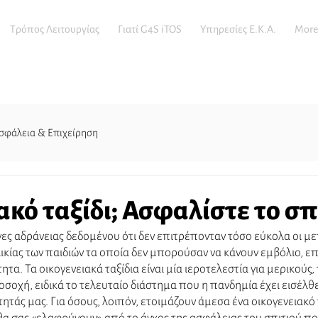
Τρόπος Λειτουργίας
Γιατί G4S iTOS
Υπηρεσίες E.K.A.
More
σφάλεια & Επιχείρηση
κό ταξίδι; Ασφαλίστε το σπ
ς αδράνειας δεδομένου ότι δεν επιτρέπονταν τόσο εύκολα οι μετα
λικίας των παιδιών τα οποία δεν μπορούσαν να κάνουν εμβόλιο, 
τα. Τα οικογενειακά ταξίδια είναι μία ιεροτελεστία για μερικούς, 
σοχή, ειδικά το τελευταίο διάστημα που η πανδημία έχει εισέλθει 
ητάς μας. Για όσους, λοιπόν, ετοιμάζουν άμεσα ένα οικογενειακό 