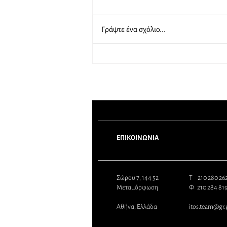
Γράψτε ένα σχόλιο...
Το καλοκαίρι φεύγουμε εμείς…
όχι η ασφάλεια!
ΕΠΙΚΟΙΝΩΝΙΑ
Σώρου 7, 144 52
Τ 210 280 2
Μεταμόρφωση
Φ 210 284 81
Αθήνα, Ελλάδα
itos.team@gr