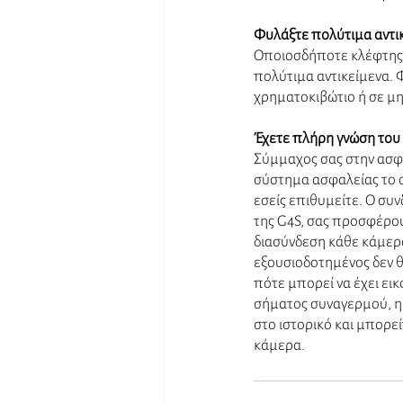
Φυλάξτε πολύτιμα αντι
Οποιοσδήποτε κλέφτης ξ
πολύτιμα αντικείμενα. Φ
χρηματοκιβώτιο ή σε μη
Έχετε πλήρη γνώση του τ
Σύμμαχος σας στην ασφά
σύστημα ασφαλείας το 
εσείς επιθυμείτε. Ο συ
της G4S, σας προσφέρου
διασύνδεση κάθε κάμερα
εξουσιοδοτημένος δεν θ
πότε μπορεί να έχει ει
σήματος συναγερμού, η 
στο ιστορικό και μπορεί
κάμερα.