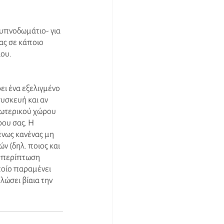
υπνοδωμάτιο- για 
ας σε κάποιο 
ου. 
ει ένα εξελιγμένο 
υσκευή και αν 
σωτερικού χώρου 
ου σας. Η 
νως κανένας μη 
ν (δηλ. ποιος και 
ε περίπτωση 
ποίο παραμένει 
λώσει βίαια την 