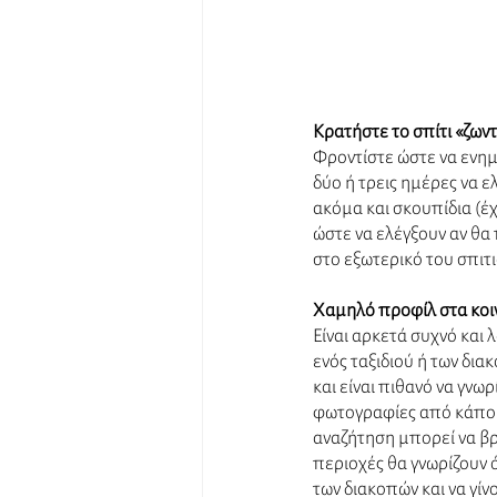
Κρατήστε το σπίτι «ζων
Φροντίστε ώστε να ενημ
δύο ή τρεις ημέρες να ε
ακόμα και σκουπίδια (έ
ώστε να ελέγξουν αν θα
στο εξωτερικό του σπιτιο
Χαμηλό προφίλ στα κοι
Είναι αρκετά συχνό και λ
ενός ταξιδιού ή των δια
και είναι πιθανό να γνωρ
φωτογραφίες από κάποιε
αναζήτηση μπορεί να βρ
περιοχές θα γνωρίζουν ότ
των διακοπών και να γί