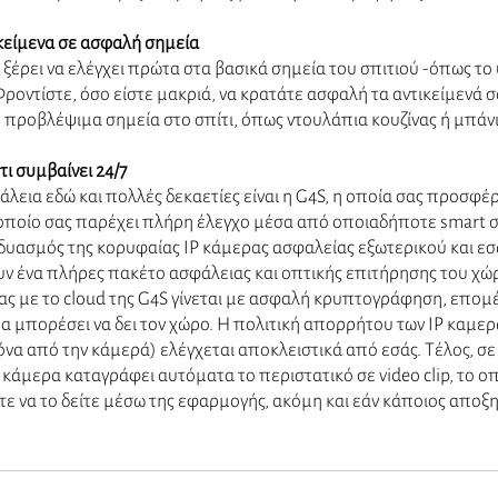
κείμενα σε ασφαλή σημεία 
έρει να ελέγχει πρώτα στα βασικά σημεία του σπιτιού -όπως το 
ροντίστε, όσο είστε μακριά, να κρατάτε ασφαλή τα αντικείμενά σ
 προβλέψιμα σημεία στο σπίτι, όπως ντουλάπια κουζίνας ή μπάνι
ι συμβαίνει 24/7
λεια εδώ και πολλές δεκαετίες είναι η G4S, η οποία σας προσφέρ
οποίο σας παρέχει πλήρη έλεγχο μέσα από οποιαδήποτε smart σ
νδυασμός της κορυφαίας IP κάμερας ασφαλείας εξωτερικού και ε
ν ένα πλήρες πακέτο ασφάλειας και οπτικής επιτήρησης του χώρ
ς με το cloud της G4S γίνεται με ασφαλή κρυπτογράφηση, επομέ
α μπορέσει να δει τον χώρο. Η πολιτική απορρήτου των IP καμερώ
κόνα από την κάμερά) ελέγχεται αποκλειστικά από εσάς. Τέλος, σ
κάμερα καταγράφει αυτόματα το περιστατικό σε video clip, το ο
τε να το δείτε μέσω της εφαρμογής, ακόμη και εάν κάποιος αποξη