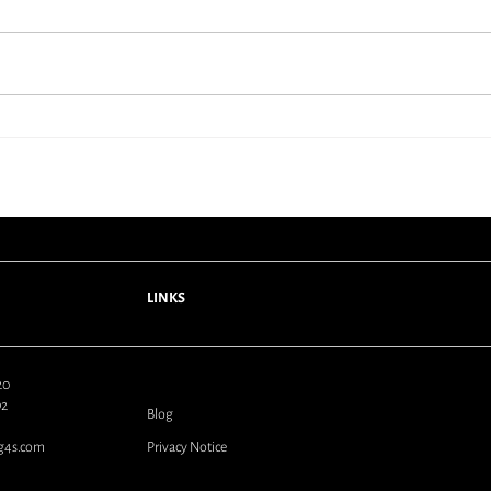
“Ψήφ
Για να μη χάνει κανείς... τον
ύπνο του
LINKS
620
92
Blog
.g4s.com
Privacy Notice