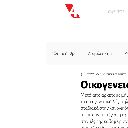
G4S iTOS
Όλα τα άρθρα
Ασφαλές Σπίτι
Α
5 Οκτ 2021
διαβάστηκε 2 λεπτά
Οικογενεια
Μετά από αρκετούς μήνε
τα οικογενειακά λόγω η
σταδιακά στην κανονικότη
απαιτούν τη μέγιστη προ
στιγμές της καθημερινότ