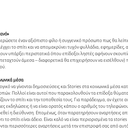
τανό»
ερώσετε έναν αξιόπιστο φίλο ή συγγενικό πρόσωπο πως θα λείπε
λέγχει το σπίτι και να απομακρύνει τυχόν φυλλάδια, εφημερίδες, 
χουν υπάρξει περιστατικά όπου επίδοξοι ληστές αφήνουν σκουπίδ
 πεταχτούν άμεσα – διαφορετικά θα επιχειρήσουν να εισέλθουν)
ύ.  
νωνικά μέσα
ογικό να γίνονται δημοσιεύσεις και Stories στα κοινωνικά μέσα κατ
κοπών. Πολλοί είναι αυτοί που παρακολουθούν τα επίδοξα θύματα 
ίζουν το σπίτι και την τοποθεσία τους. Για παράδειγμα, αν έχετε α
ς εκδηλώσεις ή να είναι ορατός κάπου ο αριθμός του τηλεφώνου
εθεί η διεύθυνση. Επομένως, όταν παρατηρήσουν αναρτήσεις απ
ι το σπίτι είναι άδειο. Είναι καλό να είναι περιορισμένα τα stories
νονται περισσότερες αναρτήσεις μετά την επιστροφή σας από αυτό