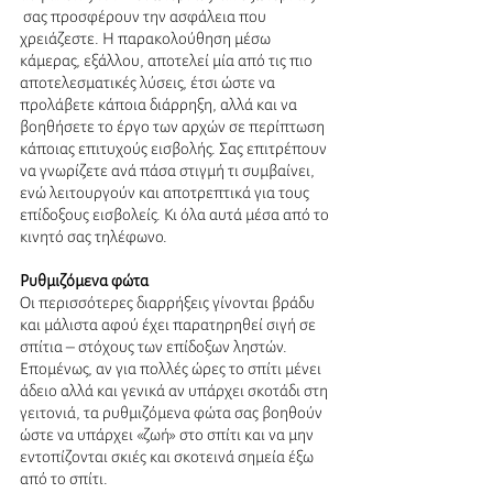
 σας προσφέρουν την ασφάλεια που 
χρειάζεστε. Η παρακολούθηση μέσω 
κάμερας, εξάλλου, αποτελεί μία από τις πιο 
αποτελεσματικές λύσεις, έτσι ώστε να 
προλάβετε κάποια διάρρηξη, αλλά και να 
βοηθήσετε το έργο των αρχών σε περίπτωση 
κάποιας επιτυχούς εισβολής. Σας επιτρέπουν 
να γνωρίζετε ανά πάσα στιγμή τι συμβαίνει, 
ενώ λειτουργούν και αποτρεπτικά για τους 
επίδοξους εισβολείς. Κι όλα αυτά μέσα από το 
κινητό σας τηλέφωνο. 
Ρυθμιζόμενα φώτα 
Οι περισσότερες διαρρήξεις γίνονται βράδυ 
και μάλιστα αφού έχει παρατηρηθεί σιγή σε 
σπίτια – στόχους των επίδοξων ληστών. 
Επομένως, αν για πολλές ώρες το σπίτι μένει 
άδειο αλλά και γενικά αν υπάρχει σκοτάδι στη 
γειτονιά, τα ρυθμιζόμενα φώτα σας βοηθούν 
ώστε να υπάρχει «ζωή» στο σπίτι και να μην 
εντοπίζονται σκιές και σκοτεινά σημεία έξω 
από το σπίτι. 