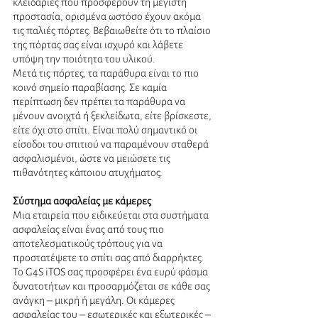
κλειδαριές που προσφέρουν τη μέγιστη 
προστασία, ορισμένα ωστόσο έχουν ακόμα 
τις παλιές πόρτες. Βεβαιωθείτε ότι το πλαίσιο 
της πόρτας σας είναι ισχυρό και λάβετε 
υπόψη την ποιότητα του υλικού.  
Μετά τις πόρτες, τα παράθυρα είναι το πιο 
κοινό σημείο παραβίασης. Σε καμία 
περίπτωση δεν πρέπει τα παράθυρα να 
μένουν ανοιχτά ή ξεκλείδωτα, είτε βρίσκεστε, 
είτε όχι στο σπίτι. Είναι πολύ σημαντικό οι 
είσοδοι του σπιτιού να παραμένουν σταθερά 
ασφαλισμένοι, ώστε να μειώσετε τις 
πιθανότητες κάποιου ατυχήματος. 
Σύστημα ασφαλείας με κάμερες
Μια εταιρεία που ειδικεύεται στα συστήματα 
ασφαλείας είναι ένας από τους πιο 
αποτελεσματικούς τρόπους για να 
προστατέψετε το σπίτι σας από διαρρήκτες. 
Το G4S iTOS σας προσφέρει ένα ευρύ φάσμα 
δυνατοτήτων και προσαρμόζεται σε κάθε σας 
ανάγκη – μικρή ή μεγάλη. Οι κάμερες 
ασφαλείας του – εσωτερικές και εξωτερικές – 