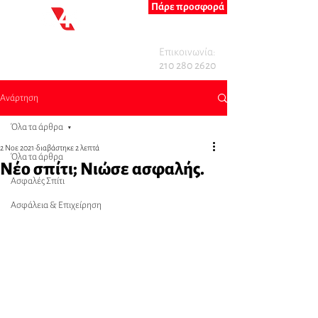
Πάρε προσφορά
Επικοινωνία:
210 280 2620
Ανάρτηση
Όλα τα άρθρα
2 Νοε 2021
διαβάστηκε 2 λεπτά
Όλα τα άρθρα
Νέο σπίτι; Νιώσε ασφαλής.
Ασφαλές Σπίτι
Ασφάλεια & Επιχείρηση