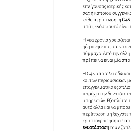
επείγουσας ιατρικής κατά
σας ή κάποιου συγγενικ
κάθε περίπτωση, 
η G4S
σπίτι, ενόσω αυτό είνα
Η νέα χρονιά χρειάζεται
ήδη κινήσεις ώστε να α
σύμμαχο. Από την άλλη
πρέπει να είναι μία από
Η G4S αποτελεί εδώ κα
και των περιουσιακών μα
επαγγελματικό εξοπλισμ
παρέχει την δυνατότητα
υπηρεσιών. Εξοπλίστε το
αυτό αλλά και να μπορε
περίπτωση μη ξεχνάτε π
κρυπτογράφηση κι έτσι 
εγκατάσταση
 του εξοπλ