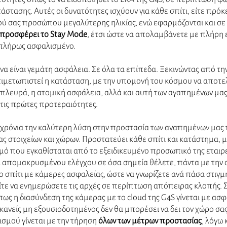
στασης. Αυτές οι δυνατότητες ισχύουν για κάθε σπίτι, είτε πρόκει
ού σας προσώπου μεγαλύτερης ηλικίας, ενώ εφαρμόζονται και σε ε
 προσφέρει το Stay Mode
, έτσι ώστε να απολαμβάνετε με πλήρη 
ι πλήρως ασφαλισμένο.
 να είναι γεμάτη ασφάλεια. Σε όλα τα επίπεδα. Ξεκινώντας από την 
ντιμετωπιστεί η κατάσταση, με την υπομονή του κόσμου να αποτε
 πλευρά, η ατομική ασφάλεια, αλλά και αυτή των αγαπημένων μα
 τις πρώτες προτεραιότητες. 
ι χρόνια την καλύτερη λύση στην προστασία των αγαπημένων μα
ς στοιχείων και χώρων. Προστατεύει κάθε σπίτι και κατάστημα, μ
ό που εγκαθίσταται από το εξειδικευμένο προσωπικό της εταιρεί
 απομακρυσμένου ελέγχου σε όσα σημεία θέλετε, πάντα με την 
 σπίτι με κάμερες ασφαλείας, ώστε να γνωρίζετε ανά πάσα στιγμή 
ίτε να ενημερώσετε τις αρχές σε περίπτωση απόπειρας κλοπής. Σ
ως η διασύνδεση της κάμερας με το cloud της G4S γίνεται με ασφ
κανείς μη εξουσιοδοτημένος δεν θα μπορέσει να δει τον χώρο σας.
ισμού γίνεται με την τήρηση 
όλων των μέτρων προστασίας
, λόγω 