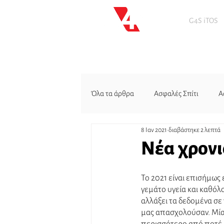
G4S iTOS
Όλα τα άρθρα
Ασφαλές Σπίτι
Α
8 Ιαν 2021
διαβάστηκε 2 λεπτά
Νέα χρονι
Το 2021 είναι επισήμως 
γεμάτο υγεία και καθόλο
αλλάξει τα δεδομένα σε 
μας απασχολούσαν. Μία 