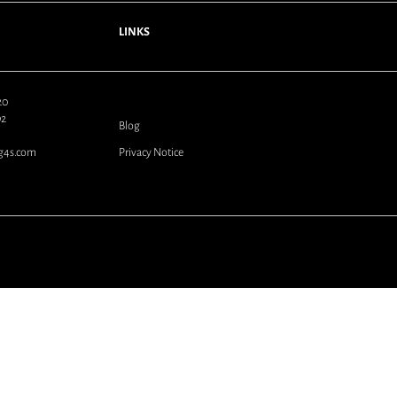
LINKS
620
92
Blog
.g4s.com
Privacy Notice
© G4S plc 2025. All Rights Reserved.