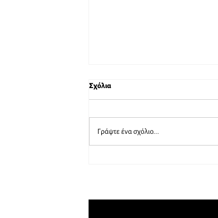
Σχόλια
Γράψτε ένα σχόλιο...
Το καλοκαίρι φεύγουμε εμείς…
όχι η ασφάλεια!