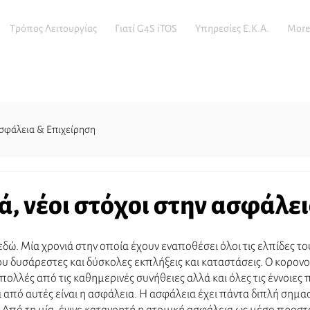
Τρόπος Λειτουργίας
Γιατί G4S iTOS
Υπηρεσίες E.K.A.
More
σφάλεια & Επιχείρηση
ά, νέοι στόχοι στην ασφάλε
εδώ. Μία χρονιά στην οποία έχουν εναποθέσει όλοι τις ελπίδες τους
υ δυσάρεστες και δύσκολες εκπλήξεις και καταστάσεις. Ο κορονοϊ
πολλές από τις καθημερινές συνήθειες αλλά και όλες τις έννοιες 
από αυτές είναι η ασφάλεια. Η ασφάλεια έχει πάντα διπλή σημασ