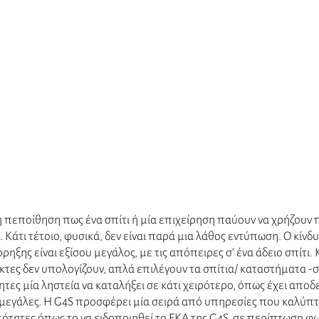
η πεποίθηση πως ένα σπίτι ή μία επιχείρηση παύουν να χρήζουν 
 Κάτι τέτοιο, φυσικά, δεν είναι παρά μια λάθος εντύπωση. Ο κίνδυν
ξης είναι εξίσου μεγάλος, με τις απόπειρες σ’ ένα άδειο σπίτι. Κι
κτες δεν υπολογίζουν, απλά επιλέγουν τα σπίτια/ καταστήματα -σ
ητες μία ληστεία να καταλήξει σε κάτι χειρότερο, όπως έχει αποδε
 μεγάλες. Η G4S προσφέρει μία σειρά από υπηρεσίες που καλύπτ
ότητες όπως το να ειδοποιηθεί το ΕΚΑ της G4S, σε περίπτωση φω