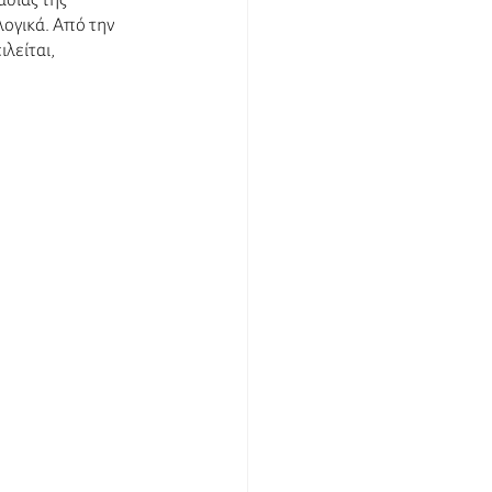
σίας της 
ογικά. Από την 
λείται, 