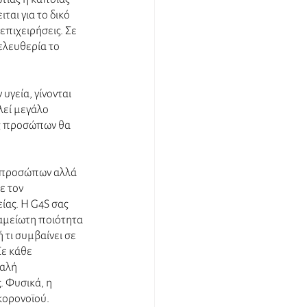
ται για το δικό 
πιχειρήσεις. Σε 
ελευθερία το 
υγεία, γίνονται 
λεί μεγάλο 
ς προσώπων θα 
ς προσώπων αλλά 
ε τον 
ας. Η G4S σας 
αμείωτη ποιότητα 
τι συμβαίνει σε 
ε κάθε 
αλή 
 Φυσικά, η 
κορονοϊού.  