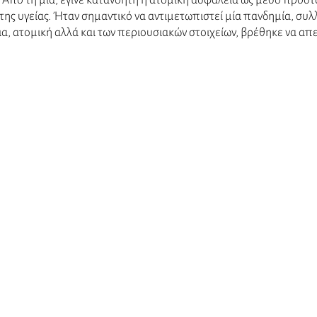
Από τη μία, έγινε κατανοητή η ατομική ασφάλεια ως μέσο προστα
της υγείας. Ήταν σημαντικό να αντιμετωπιστεί μία πανδημία, συλλ
, ατομική αλλά και των περιουσιακών στοιχείων, βρέθηκε να απει
 