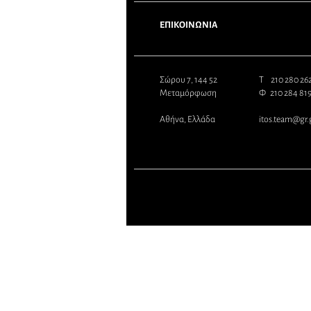
ΕΠΙΚΟΙΝΩΝΙΑ
Σώρου 7, 144 52
Τ 210 280 2
Μεταμόρφωση
Φ 210 284 81
Αθήνα, Ελλάδα
itos.team@gr