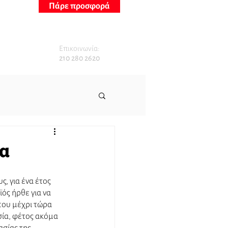
Πάρε προσφορά
Επικοινωνία:
210 280 2620
ια
, για ένα έτος 
ός ήρθε για να 
που μέχρι τώρα 
ία, φέτος ακόμα 