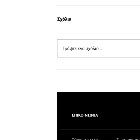
Σχόλια
Γράψτε ένα σχόλιο...
Το καλοκαίρι φεύγουμε εμείς…
όχι η ασφάλεια!
ΕΠΙΚΟΙΝΩΝΙΑ
Σώρου 7, 144 52
Τ 210 280 2