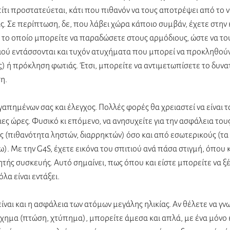
πίτι προστατεύεται, κάτι που πιθανόν να τους αποτρέψει από το 
ς. Σε περίπτωση, δε, που λάβει χώρα κάποιο συμβάν, έχετε στην 
ς, το οποίο μπορείτε να παραδώσετε στους αρμόδιους, ώστε να του
ιού εντάσσονται και τυχόν ατυχήματα που μπορεί να προκληθού
) ή πρόκληση φωτιάς. Έτσι, μπορείτε να αντιμετωπίσετε το δυνα
.  
απημένων σας και έλεγχος. Πολλές φορές θα χρειαστεί να είναι τ
οιες ώρες. Φυσικό κι επόμενο, να ανησυχείτε για την ασφάλεια του
 (πιθανότητα ληστών, διαρρηκτών) όσο και από εσωτερικούς (τα
 Με την G4S, έχετε εικόνα του σπιτιού ανά πάσα στιγμή, όπου κα
τής συσκευής. Αυτό σημαίνει, πως όπου και είστε μπορείτε να ξέ
όλα είναι εντάξει.
είναι και η ασφάλεια των ατόμων μεγάλης ηλικίας. Αν θέλετε να γνω
ύχημα (πτώση, χτύπημα), μπορείτε άμεσα και απλά, με ένα μόνο κλ