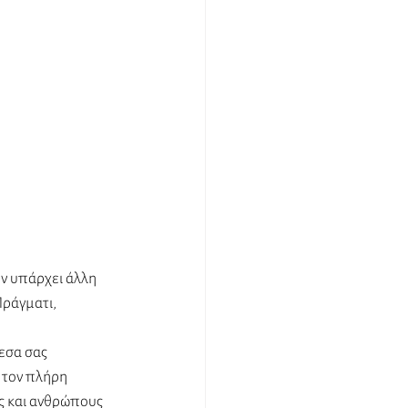
ν υπάρχει άλλη 
ράγματι, 
εσα σας 
 τον πλήρη 
ς και ανθρώπους 