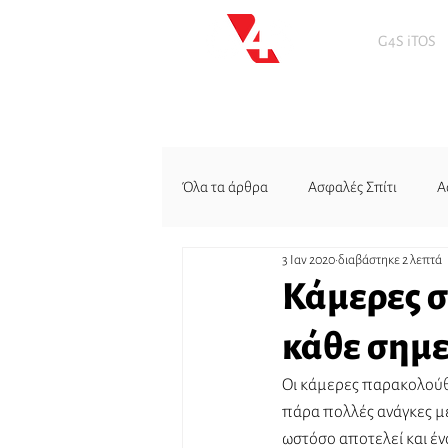
G4S iTOS
Όλα τα άρθρα
Ασφαλές Σπίτι
Α
3 Ιαν 2020
διαβάστηκε 2 λεπτά
Κάμερες σ
κάθε σημε
Οι κάμερες παρακολούθη
πάρα πολλές ανάγκες μέ
ωστόσο αποτελεί και έν