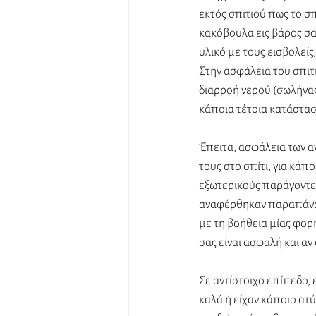
εκτός σπιτιού πως το σ
κακόβουλα εις βάρος σα
υλικό με τους εισβολεί
Στην ασφάλεια του σπιτ
διαρροή νερού (σωλήνας
κάποια τέτοια κατάσταση
Έπειτα, ασφάλεια των αγ
τους στο σπίτι, για κάπ
εξωτερικούς παράγοντες
αναφέρθηκαν παραπάνω).
με τη βοήθεια μίας φορη
σας είναι ασφαλή και αν 
Σε αντίστοιχο επίπεδο, 
καλά ή είχαν κάποιο ατ