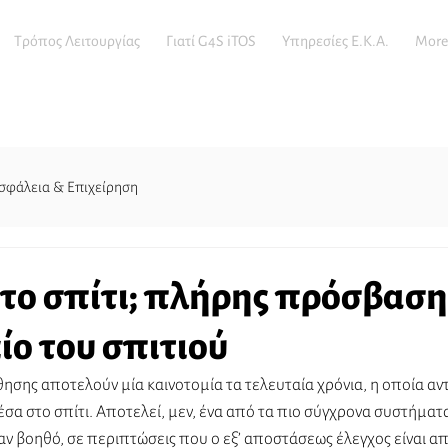
Τρόπος Λειτουργίας
Γιατί G4S iTOS
Υπηρεσίες E.K.A.
More
σφάλεια & Επιχείρηση
το σπίτι; πλήρης πρόσβαση
ίο του σπιτιού
σης αποτελούν μία καινοτομία τα τελευταία χρόνια, η οποία αντ
σα στο σπίτι. Αποτελεί, μεν, ένα από τα πιο σύγχρονα συστήματα
αν βοηθό, σε περιπτώσεις που ο εξ’ αποστάσεως έλεγχος είναι απ