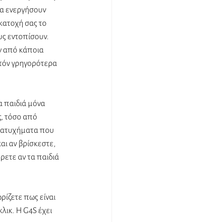
να ενεργήσουν 
κατοχή σας το 
ς εντοπίσουν. 
ν από κάποια 
τόν γρηγορότερα 
α παιδιά μόνα 
ς, τόσο από 
 ατυχήματα που 
ι αν βρίσκεστε, 
ρετε αν τα παιδιά 
ρίζετε πως είναι 
ικ. Η G4S έχει 