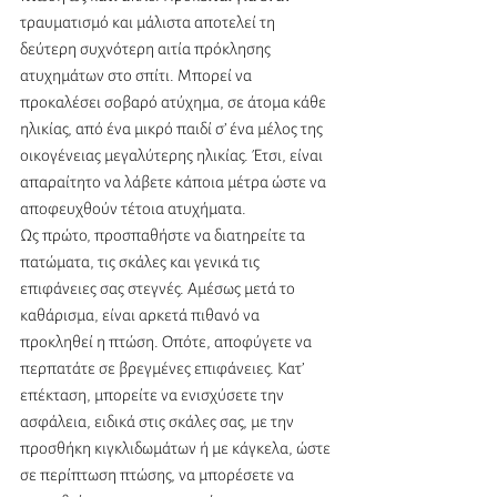
τραυματισμό και μάλιστα αποτελεί τη 
δεύτερη συχνότερη αιτία πρόκλησης 
ατυχημάτων στο σπίτι. Μπορεί να 
προκαλέσει σοβαρό ατύχημα, σε άτομα κάθε 
ηλικίας, από ένα μικρό παιδί σ’ ένα μέλος της 
οικογένειας μεγαλύτερης ηλικίας. Έτσι, είναι 
απαραίτητο να λάβετε κάποια μέτρα ώστε να 
αποφευχθούν τέτοια ατυχήματα. 
Ως πρώτο, προσπαθήστε να διατηρείτε τα 
πατώματα, τις σκάλες και γενικά τις 
επιφάνειες σας στεγνές. Αμέσως μετά το 
καθάρισμα, είναι αρκετά πιθανό να 
προκληθεί η πτώση. Οπότε, αποφύγετε να 
περπατάτε σε βρεγμένες επιφάνειες. Κατ’ 
επέκταση, μπορείτε να ενισχύσετε την 
ασφάλεια, ειδικά στις σκάλες σας, με την 
προσθήκη κιγκλιδωμάτων ή με κάγκελα, ώστε 
σε περίπτωση πτώσης, να μπορέσετε να 