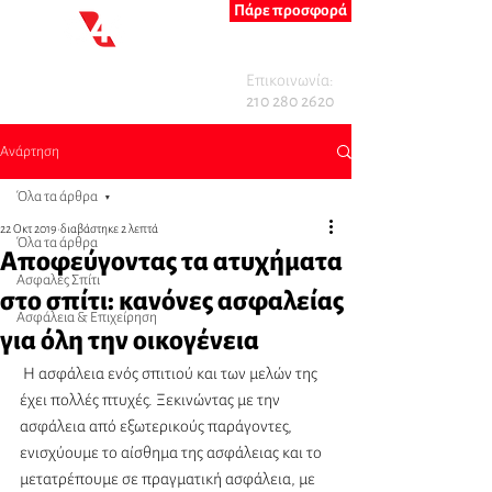
Πάρε προσφορά
Επικοινωνία:
210 280 2620
Ανάρτηση
Όλα τα άρθρα
22 Οκτ 2019
διαβάστηκε 2 λεπτά
Όλα τα άρθρα
Αποφεύγοντας τα ατυχήματα
Ασφαλές Σπίτι
στο σπίτι: κανόνες ασφαλείας
Ασφάλεια & Επιχείρηση
για όλη την οικογένεια
 Η ασφάλεια ενός σπιτιού και των μελών της 
έχει πολλές πτυχές. Ξεκινώντας με την 
ασφάλεια από εξωτερικούς παράγοντες, 
ενισχύουμε το αίσθημα της ασφάλειας και το 
μετατρέπουμε σε πραγματική ασφάλεια, με 