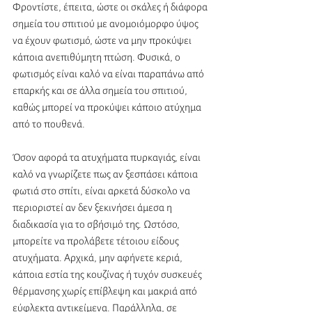
Φροντίστε, έπειτα, ώστε οι σκάλες ή διάφορα 
σημεία του σπιτιού με ανομοιόμορφο ύψος 
να έχουν φωτισμό, ώστε να μην προκύψει 
κάποια ανεπιθύμητη πτώση. Φυσικά, ο 
φωτισμός είναι καλό να είναι παραπάνω από 
επαρκής και σε άλλα σημεία του σπιτιού, 
καθώς μπορεί να προκύψει κάποιο ατύχημα 
από το πουθενά. 
Όσον αφορά τα ατυχήματα πυρκαγιάς, είναι 
καλό να γνωρίζετε πως αν ξεσπάσει κάποια 
φωτιά στο σπίτι, είναι αρκετά δύσκολο να 
περιοριστεί αν δεν ξεκινήσει άμεσα η 
διαδικασία για το σβήσιμό της. Ωστόσο, 
μπορείτε να προλάβετε τέτοιου είδους 
ατυχήματα. Αρχικά, μην αφήνετε κεριά, 
κάποια εστία της κουζίνας ή τυχόν συσκευές 
θέρμανσης χωρίς επίβλεψη και μακριά από 
εύφλεκτα αντικείμενα. Παράλληλα, σε 